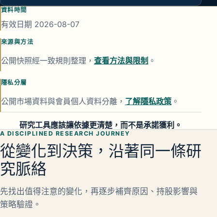
資料信任說明
資料時間
有效日期 2026-08-07
來源與方法
公開快照經一致規則整理，
查看方法與限制
。
隱私分層
公開市場資料與會員個人資料分離，
了解隱私政策
。
研究工具應該讓依據更清楚，而不是承諾獲利。
A DISCIPLINED RESEARCH JOURNEY
從變化到決策，沿著同一條研
究脈絡
先找出值得注意的變化，再逐步補齊原因、持股影響與
策略驗證。