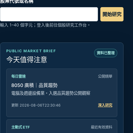
股票代號或名稱
開始研究
輸入 1–40 個字元；登入後前往個股研究工作台。
PUBLIC MARKET BRIEF
資料已整理
今天值得注意
每日雷達
公開精華
8050 廣積｜品質趨勢
電腦及週邊設備業・入選品質趨勢公開觀察
更新 2026-08-06T22:30:46
深入研究
主動式 ETF
最近有效資料